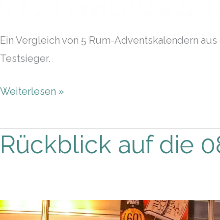
Ein Vergleich von 5 Rum-Adventskalendern aus
Testsieger.
Weiterlesen »
Rückblick auf die 0
Rückblick
auf
die
089
Spirits