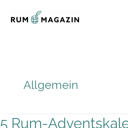
Zum
Inhalt
springen
Allgemein
5 Rum-Adventskale
5