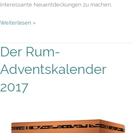
interessante Neuentdeckungen zu machen.
Weiterlesen »
Der Rum-
Der
Rum-
Adventskalender
Adventskalender
2017
2017