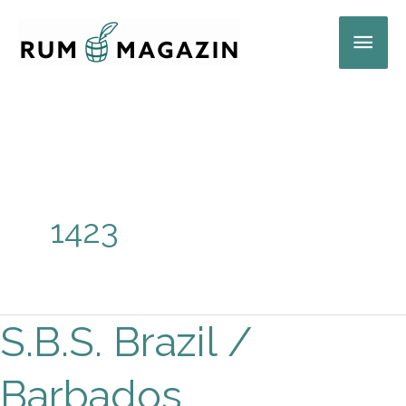
Zum
Hau
Inhalt
springen
1423
S.B.S. Brazil /
S.B.S.
Brazil
Barbados
/