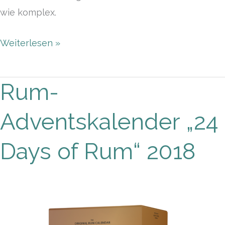
wie komplex.
Weiterlesen »
Rum-
Rum-
Adventskalender
Adventskalender „24
„24
Days
Days of Rum“ 2018
of
Rum“
2018