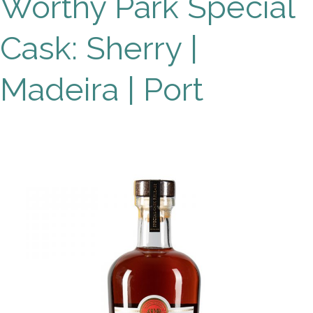
Worthy Park Special
Park
Cask: Sherry |
Special
Cask:
Madeira | Port
Sherry
|
Madeira
|
Port