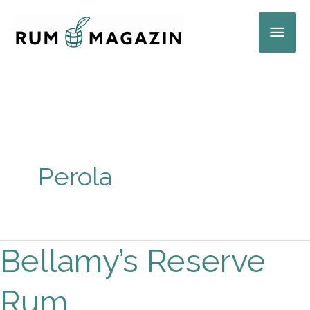
Zum
Hau
Inhalt
springen
Perola
Bellamy’s Reserve
Bellamy’s
Reserve
Rum
Rum