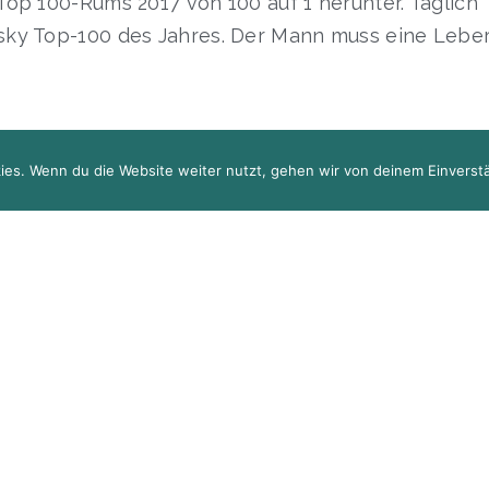
Top 100-Rums 2017 von 100 auf 1 herunter. Täglich
sky Top-100 des Jahres. Der Mann muss eine Lebe
ies. Wenn du die Website weiter nutzt, gehen wir von deinem Einverstä
Facebook
Twitter
WhatsApp
Ema
ie größte deutsche Rum-Communi