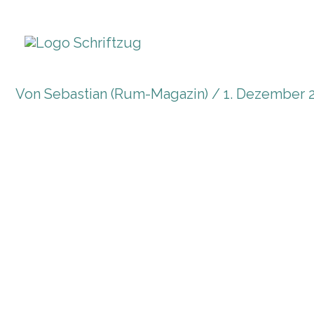
Zum
Inhalt
springen
Von
Sebastian (Rum-Magazin)
/
1. Dezember 
Rum-News a