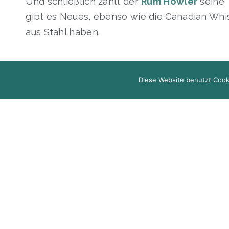
Und schließlich zählt der
Rum Howler
seine 
gibt es Neues, ebenso wie die Canadian Whi
aus Stahl haben.
Diese Website benutzt Cook
D